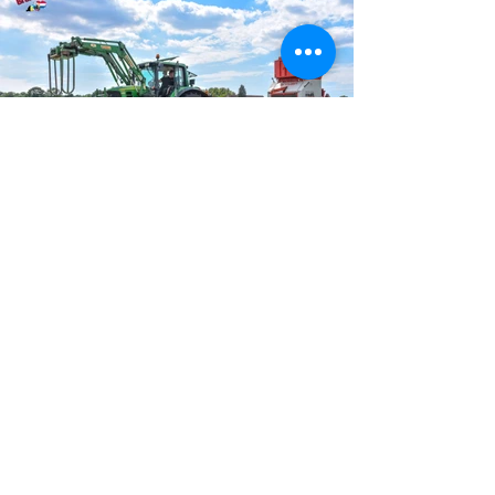
Het ontstaan van de bedrijfspagina:
Tegenwoordig zijn bedrijfsprofielen op
Social Media niet meer weg te denken uit
de moderne bedrijfsvoering in de
Agrarische sector, zo schakelen steeds
meer agrarische bedrijven over op het
gebruik van Facebook, website en/of een
Instagram pagina. Door middel van de juiste
inzet van social media kanalen binnen de
bedrijfsvoering biedt u actuele informatie
voor (toekomstige-)klanten en relaties. Door
aan te geven waar het bedrijf gevestigd is,
de diensten die u als bedrijf aanbied en up-