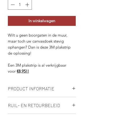
In winkelwagen
Wilt u geen boorgaten in de muur,
maar toch uw canvasdoek stevig
ophangen? Dan is deze 3M plakstrip
de oplossing!
Een 3M plakstrip is al verkrijgbaar
voor
€8,95!!
PRODUCT INFORMATIE
Dit ophangsysteem is gemakkelijk te
RUIL- EN RETOURBELEID
bevestigen en laat geen boorgaten
achter in de muur.
Brabant Agri werkt veel met op maat