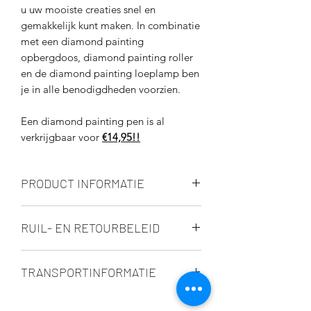
u uw mooiste creaties snel en
gemakkelijk kunt maken. In combinatie
met een diamond painting
opbergdoos, diamond painting roller
en de diamond painting loeplamp ben
je in alle benodigdheden voorzien.
Een diamond painting pen is al
verkrijgbaar voor
€14,95!!
PRODUCT INFORMATIE
Dit product is voorzien van een wax
RUIL- EN RETOURBELEID
punt, een dunne penpunt en een
kristallen decoratie.
Brabant Agri werkt veel met op maat
TRANSPORTINFORMATIE
gemaakte of gepersonaliseerde
producten. Indien u deze wenst te
Dit product wordt verpakt als
retourneren, heeft Brabant Agri de