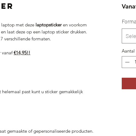
ker
Vana
Forma
uw laptop met deze
laptopsticker
en voorkom
t en laat deze op een laptop sticker drukken.
Sel
n 7 verschillende formaten.
Aantal
r vanaf
€14,95!!
 helemaal past kunt u sticker gemakkelijk
aat gemaakte of gepersonaliseerde producten.