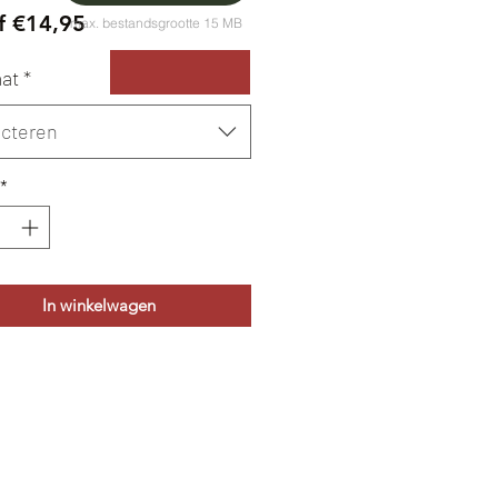
Verkoopprijs
f
€14,95
max. bestandsgrootte 15 MB
at
*
ecteren
*
In winkelwagen