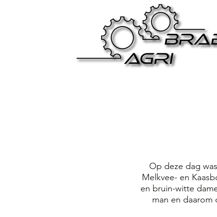
Op deze dag wa
Melkvee- en Kaasboe
en bruin-witte dam
man en daarom d