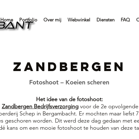
Home
Portfolio
Over mij
Webwinkel
Diensten
FAQ
C
Zandbergen
Fotoshoot – Koeien scheren
Het idee van de fotoshoot:
s
Zandbergen Bedrijfsverzorging
voor de 2e opvolgende
rderij Schep in Bergambacht. Er mochten maar liefst 750
es geschoren worden. Dit werd deze dag gedaan met e
é kans om een mooie fotoshoot te houden van deze tak 